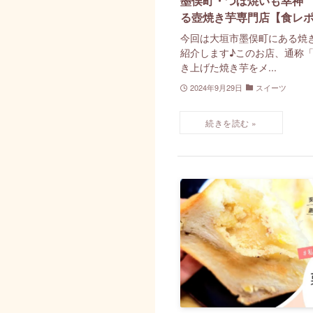
墨俣町・つぼ焼いも幸神
る壺焼き芋専門店【食レ
今回は大垣市墨俣町にある焼き
紹介します♪このお店、通称
き上げた焼き芋をメ...
2024年9月29日
スイーツ