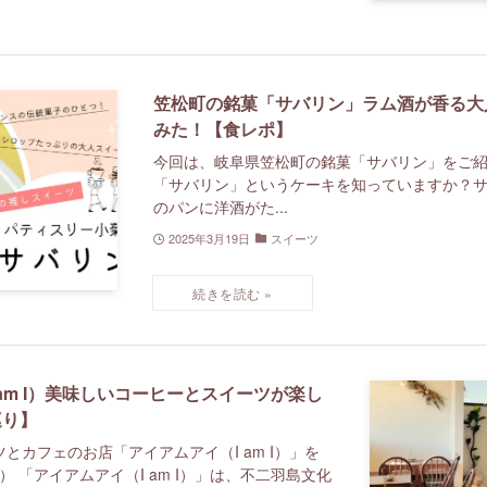
笠松町の銘菓「サバリン」ラム酒が香る大
みた！【食レポ】
今回は、岐阜県笠松町の銘菓「サバリン」をご紹介
「サバリン」というケーキを知っていますか？
のパンに洋酒がた...
2025年3月19日
スイーツ
am I）美味しいコーヒーとスイーツが楽し
巡り】
とカフェのお店「アイアムアイ（I am I）」を
島市） 「アイアムアイ（I am I）」は、不二羽島文化