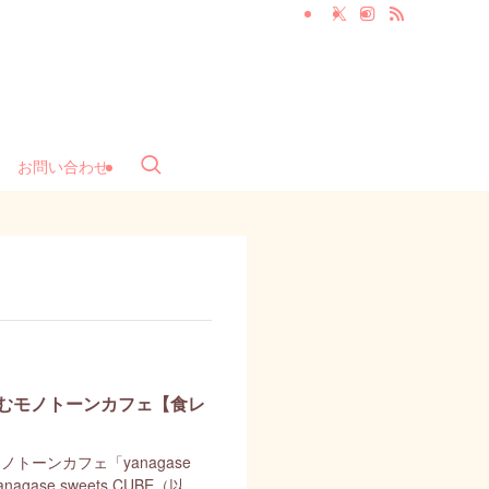
お問い合わせ
佇むモノトーンカフェ【食レ
トーンカフェ「yanagase
gase sweets CUBE（以