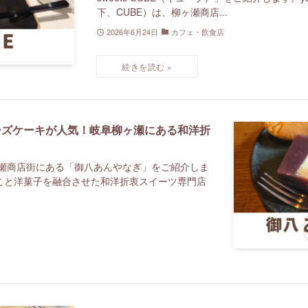
下、CUBE）は、柳ヶ瀬商店...
2026年6月24日
カフェ・飲食店
ーズケーキが人気！岐阜柳ヶ瀬にある和洋折
ヶ瀬商店街にある「御八あんやなぎ」をご紹介しま
こと洋菓子を融合させた和洋折衷スイーツ専門店