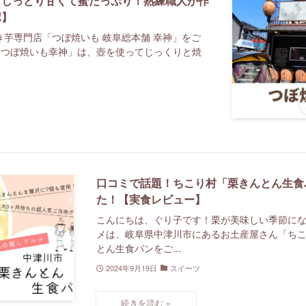
 しっとり甘くて蜜たっぷり！熟練職人が作
ポ】
芋専門店「つぼ焼いも 岐阜総本舗 幸神」をご
「つぼ焼いも幸神」は、壺を使ってじっくりと焼
口コミで話題！ちこり村「栗きんとん生食
た！【実食レビュー】
こんにちは、ぐり子です！栗が美味しい季節にな
メは、岐阜県中津川市にあるお土産屋さん「ち
とん生食パンをご...
2024年9月19日
スイーツ