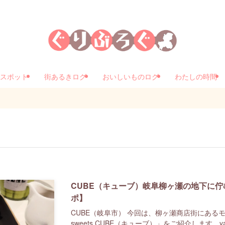
スポット
街あるきログ
おいしいものログ
わたしの時間
CUBE（キューブ）岐阜柳ヶ瀬の地下に
ポ】
CUBE（岐阜市） 今回は、柳ヶ瀬商店街にあるモノ
sweets CUBE（キューブ）」をご紹介します。yana