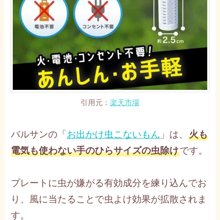
引用元：
楽天市場
バルサンの「
お出かけ虫こないもん
」は、
火も
電気も使わない手のひらサイズの虫除け
です。
プレートに虫が嫌がる有効成分を練り込んでお
り、風に当たることで虫よけ効果が拡散されま
す。