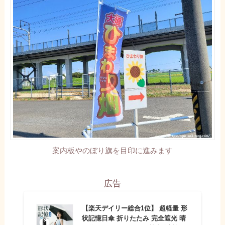
案内板やのぼり旗を目印に進みます
広告
【楽天デイリー総合1位】 超軽量 形
状記憶日傘 折りたたみ 完全遮光 晴