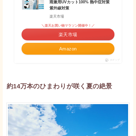
雨兼用UVカット100% 熱中症対策
紫外線対策
楽天市場
＼楽天お買い物マラソン開催中！／
楽天市場
Amazon
ポチップ
約14万本のひまわりが咲く夏の絶景